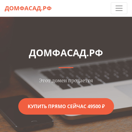
ДОМФАСАД.РФ
ДОМФАСАД.РФ
Этот домен продается
КУПИТЬ ПРЯМО СЕЙЧАС 49500 ₽